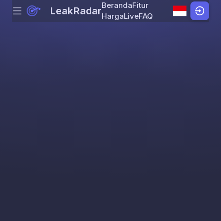
Beranda
Fitur
LeakRadar
Menu
Skip to content
Harga
Live
FAQ