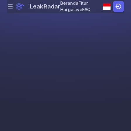
Beranda
Fitur
LeakRadar
Menu
Skip to content
Harga
Live
FAQ