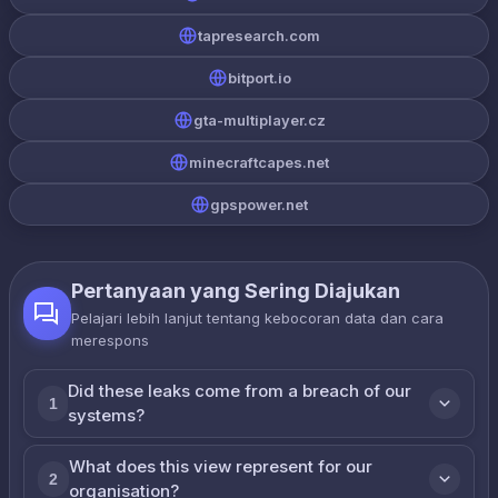
tapresearch.com
bitport.io
gta-multiplayer.cz
minecraftcapes.net
gpspower.net
Pertanyaan yang Sering Diajukan
Pelajari lebih lanjut tentang kebocoran data dan cara
merespons
Did these leaks come from a breach of our
1
systems?
What does this view represent for our
2
organisation?