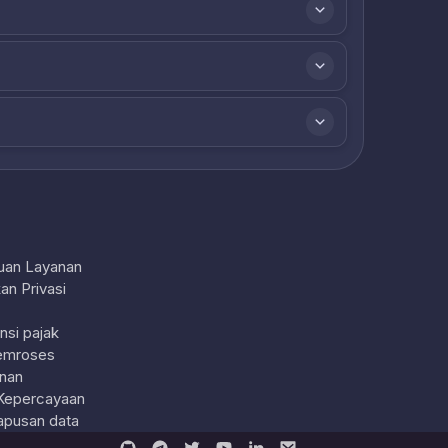
uan Layanan
an Privasi
nsi pajak
emroses
nan
Kepercayaan
pusan data