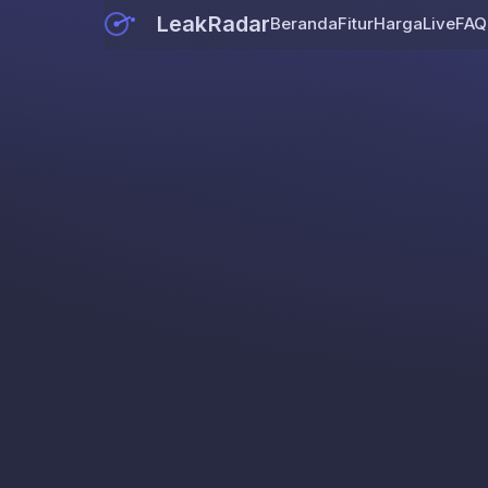
LeakRadar
Beranda
Fitur
Harga
Live
FAQ