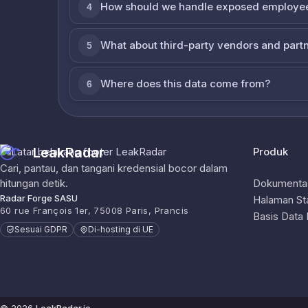
How should we handle exposed employe
4
What about third-party vendors and part
5
Where does this data come from?
6
LeakRadar
Produk
Cari, pantau, dan tangani kredensial bocor dalam
hitungan detik.
Dokumentas
Radar Forge SASU
Halaman St
60 rue François 1er, 75008 Paris, Prancis
Basis Data
Sesuai GDPR
Di-hosting di UE
© 2026
LeakRadar.io