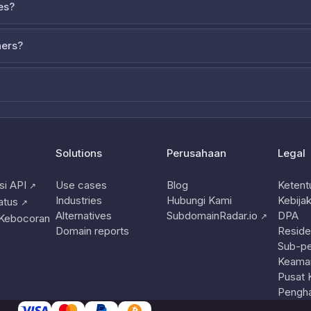
es?
ners?
Solutions
Perusahaan
Legal
i API
Use cases
Blog
Ketent
↗
Industries
Hubungi Kami
Kebijak
atus
↗
Alternatives
SubdomainRadar.io
DPA
↗
 Kebocoran
Domain reports
Reside
Sub-p
Keama
Pusat 
Pengha