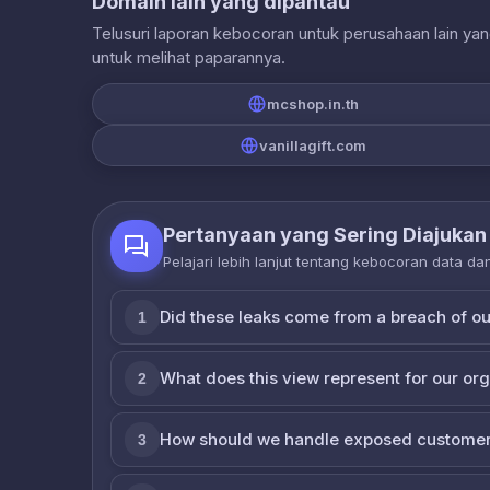
Domain lain yang dipantau
Telusuri laporan kebocoran untuk perusahaan lain ya
untuk melihat paparannya.
mcshop.in.th
vanillagift.com
Pertanyaan yang Sering Diajukan
Pelajari lebih lanjut tentang kebocoran data d
Did these leaks come from a breach of o
1
What does this view represent for our or
2
How should we handle exposed customer
3