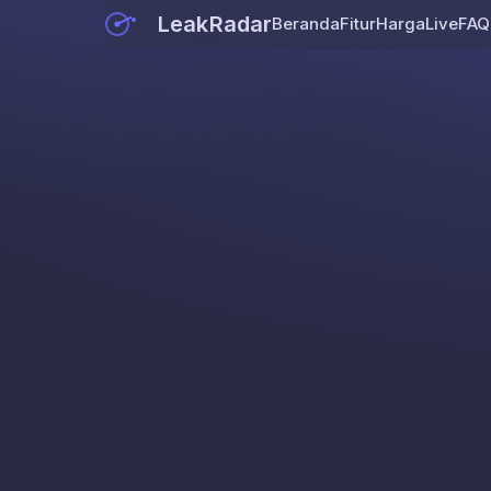
LeakRadar
Beranda
Fitur
Harga
Live
FAQ