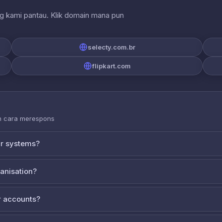
ng kami pantau. Klik domain mana pun
selecty.com.br
flipkart.com
an cara merespons
ur systems?
ganisation?
 accounts?