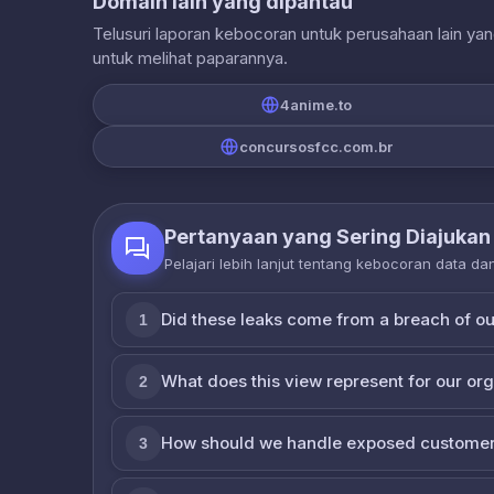
Domain lain yang dipantau
Telusuri laporan kebocoran untuk perusahaan lain ya
untuk melihat paparannya.
4anime.to
concursosfcc.com.br
Pertanyaan yang Sering Diajukan
Pelajari lebih lanjut tentang kebocoran data d
Did these leaks come from a breach of o
1
What does this view represent for our or
2
How should we handle exposed customer
3