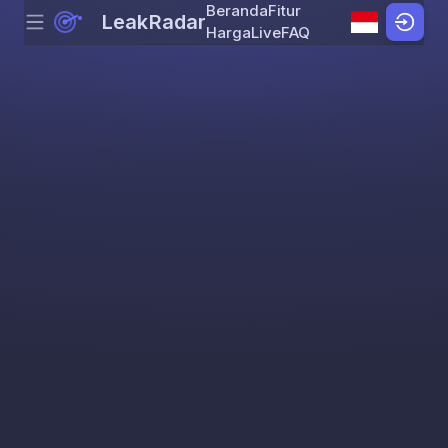
Beranda
Fitur
LeakRadar
Menu
Skip to content
Harga
Live
FAQ