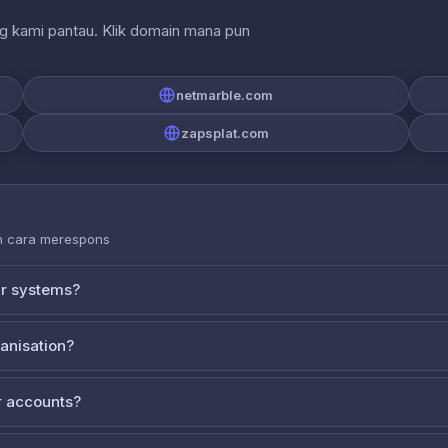
ng kami pantau. Klik domain mana pun
netmarble.com
zapsplat.com
an cara merespons
ur systems?
ganisation?
 accounts?