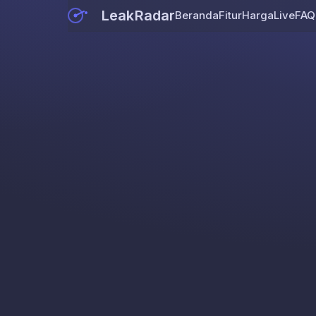
LeakRadar
Beranda
Fitur
Harga
Live
FAQ