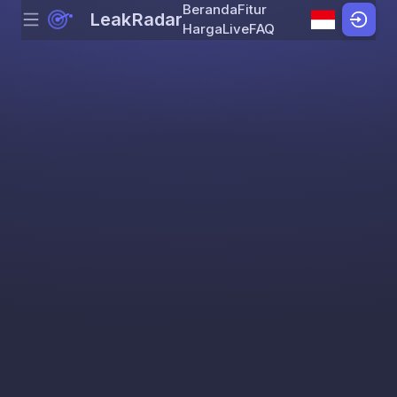
Beranda
Fitur
LeakRadar
Menu
Skip to content
Harga
Live
FAQ