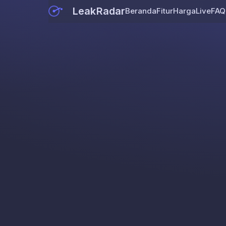
LeakRadar
Beranda
Fitur
Harga
Live
FAQ