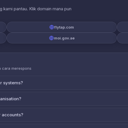
ng kami pantau. Klik domain mana pun
flytap.com
moi.gov.ae
an cara merespons
ur systems?
ganisation?
 accounts?