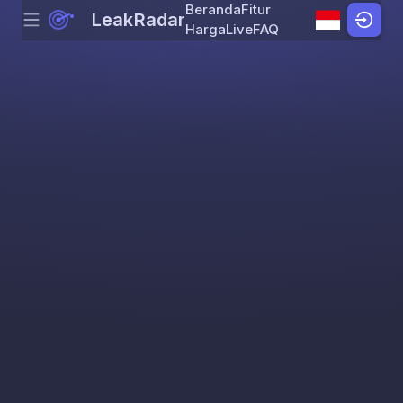
Beranda
Fitur
LeakRadar
Menu
Skip to content
Harga
Live
FAQ