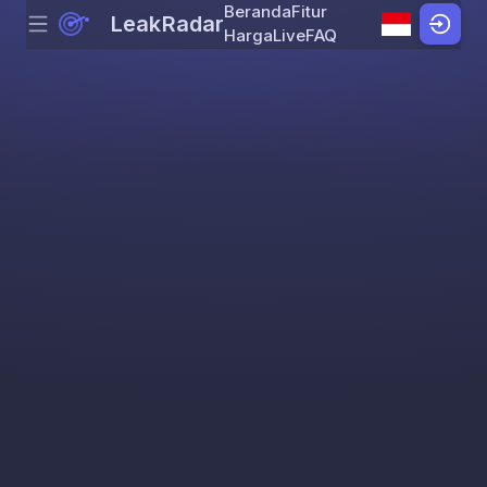
Beranda
Fitur
LeakRadar
Menu
Skip to content
Harga
Live
FAQ