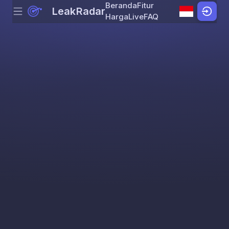
Beranda
Fitur
LeakRadar
Menu
Skip to content
Harga
Live
FAQ