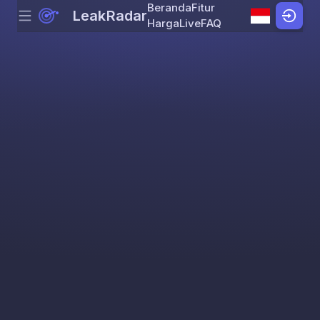
Beranda
Fitur
LeakRadar
Menu
Skip to content
Harga
Live
FAQ