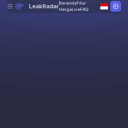
Beranda
Fitur
LeakRadar
Menu
Skip to content
Harga
Live
FAQ