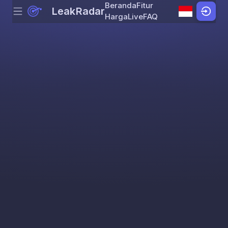
Beranda
Fitur
LeakRadar
Menu
Skip to content
Harga
Live
FAQ