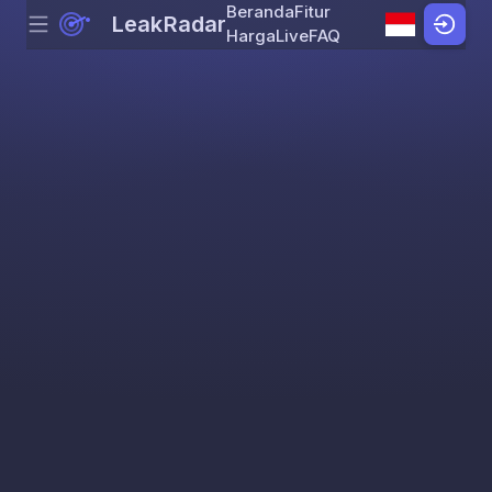
Beranda
Fitur
LeakRadar
Menu
Skip to content
Harga
Live
FAQ