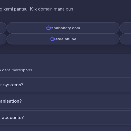
ng kami pantau. Klik domain mana pun
shabakaty.com
etea.online
an cara merespons
ur systems?
ganisation?
 accounts?