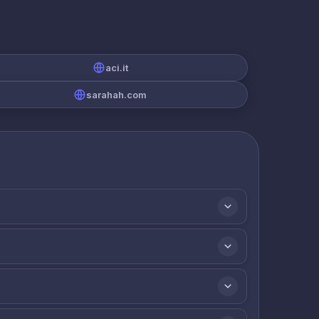
aci.it
sarahah.com