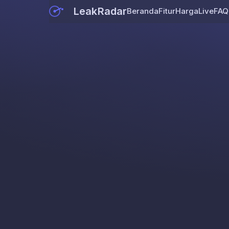
LeakRadar
Beranda
Fitur
Harga
Live
FAQ