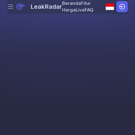
Beranda
Fitur
LeakRadar
Menu
Skip to content
Harga
Live
FAQ