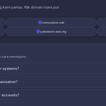
ng kami pantau. Klik domain mana pun
romulation.net
yabatech.edu.ng
an cara merespons
ur systems?
ganisation?
 accounts?