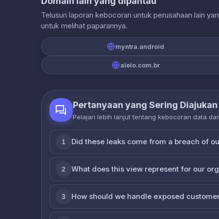
Domain lain yang dipantau
Telusuri laporan kebocoran untuk perusahaan lain ya
untuk melihat paparannya.
myntra.android
alelo.com.br
Pertanyaan yang Sering Diajukan
Pelajari lebih lanjut tentang kebocoran data d
Did these leaks come from a breach of o
1
What does this view represent for our or
2
How should we handle exposed customer
3