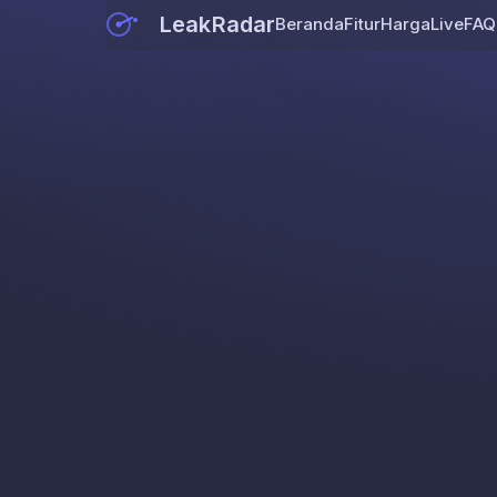
LeakRadar
Beranda
Fitur
Harga
Live
FAQ