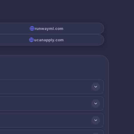
runwayml.com
ucanapply.com