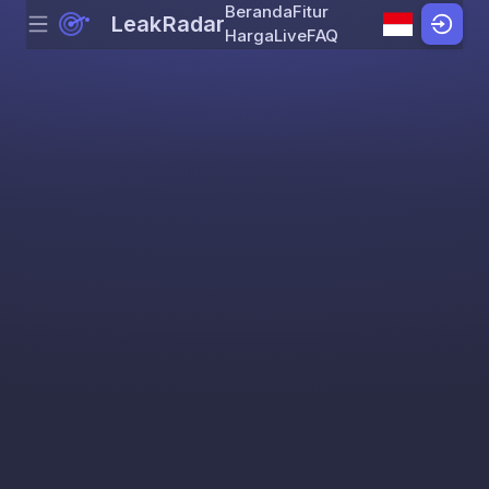
Beranda
Fitur
LeakRadar
Menu
Skip to content
Harga
Live
FAQ