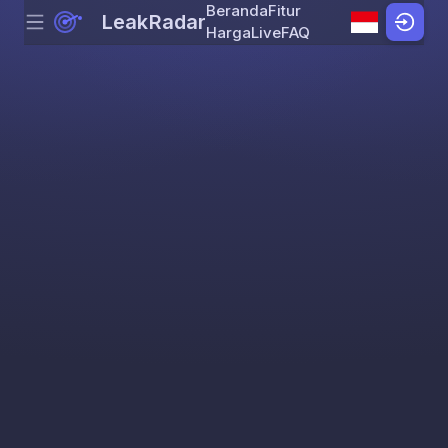
Beranda
Fitur
LeakRadar
Menu
Skip to content
Harga
Live
FAQ