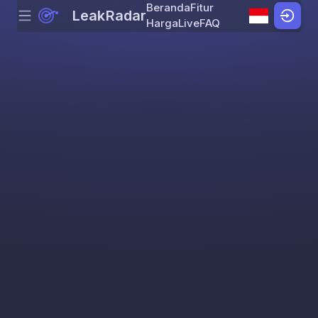
Beranda
Fitur
LeakRadar
Menu
Skip to content
Harga
Live
FAQ