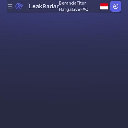
Beranda
Fitur
LeakRadar
Menu
Skip to content
Harga
Live
FAQ