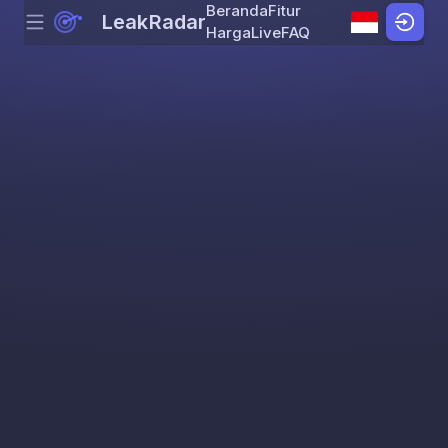
Beranda
Fitur
LeakRadar
Menu
Skip to content
Harga
Live
FAQ