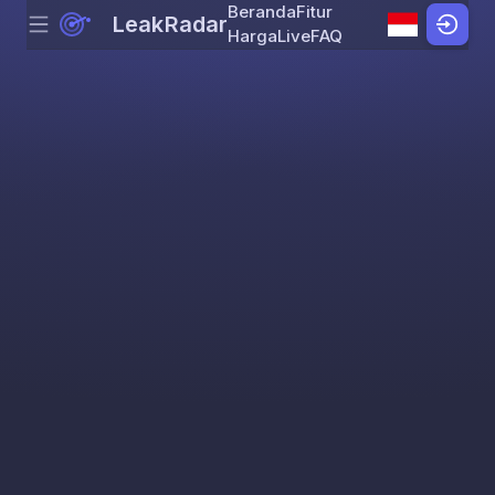
Beranda
Fitur
LeakRadar
Menu
Skip to content
Harga
Live
FAQ