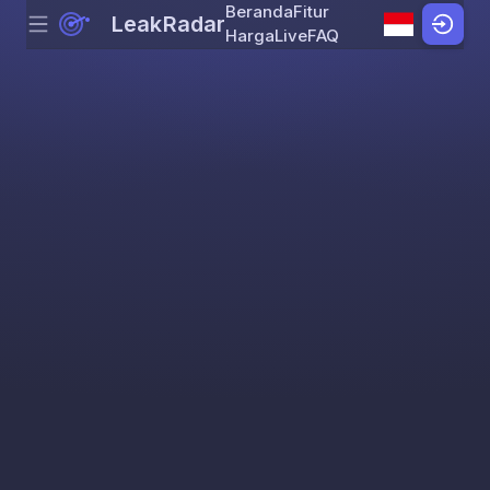
Beranda
Fitur
LeakRadar
Menu
Skip to content
Harga
Live
FAQ