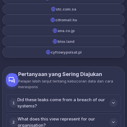
stc.com.sa
citromail.hu
ana.co.jp
blox.land
cyfrowypolsat.pl
Pertanyaan yang Sering Diajukan
Pelajari lebih lanjut tentang kebocoran data dan cara
merespons
Did these leaks come from a breach of our
1
systems?
What does this view represent for our
2
organisation?