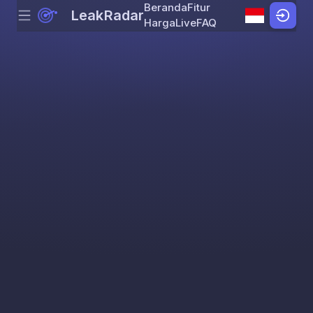
Beranda
Fitur
LeakRadar
Menu
Skip to content
Harga
Live
FAQ