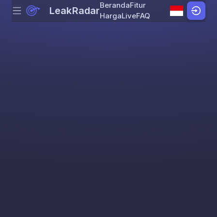
Beranda
Fitur
LeakRadar
Menu
Skip to content
Harga
Live
FAQ