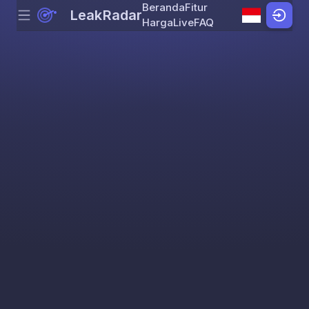
Beranda
Fitur
LeakRadar
Menu
Skip to content
Harga
Live
FAQ