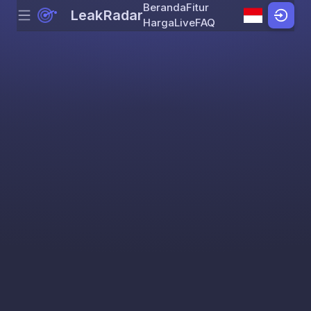
Beranda
Fitur
LeakRadar
Menu
Skip to content
Harga
Live
FAQ