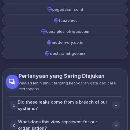
pegadaian.co.id
fuuze.net
canalplus-afrique.com
mcdelivery.co.id
declaranet.gob.mx
Pertanyaan yang Sering Diajukan
Pelajari lebih lanjut tentang kebocoran data dan cara
merespons
Did these leaks come from a breach of our
1
systems?
What does this view represent for our
2
organisation?