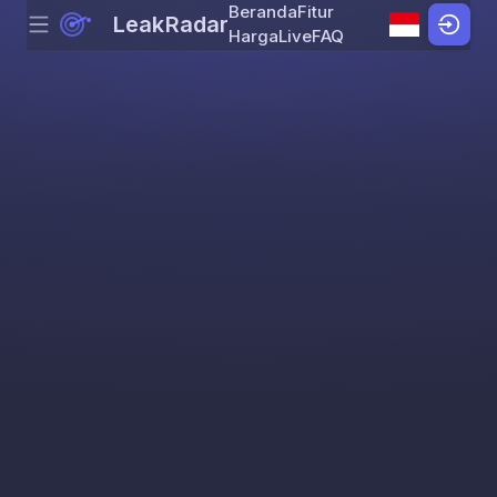
Beranda
Fitur
LeakRadar
Menu
Skip to content
Harga
Live
FAQ