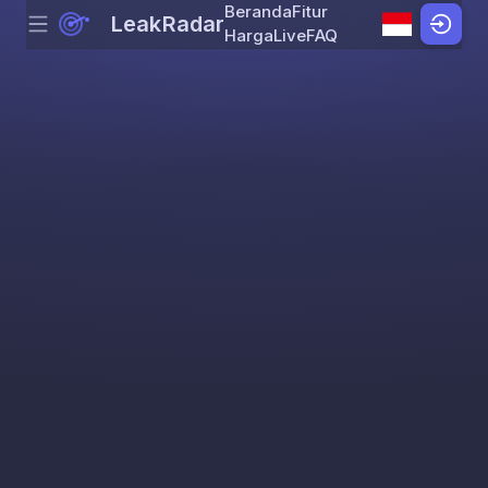
Beranda
Fitur
LeakRadar
Menu
Skip to content
Harga
Live
FAQ