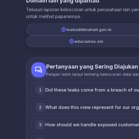
Domain lain yang dipantau
Telusuri laporan kebocoran untuk perusahaan lain ya
untuk melihat paparannya.
mahadbtmahait.gov.in
educamos.sm
Pertanyaan yang Sering Diajukan
Pelajari lebih lanjut tentang kebocoran data d
Did these leaks come from a breach of o
1
What does this view represent for our or
2
How should we handle exposed customer
3