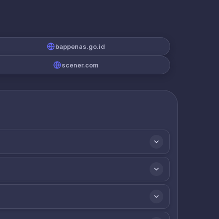
bappenas.go.id
scener.com