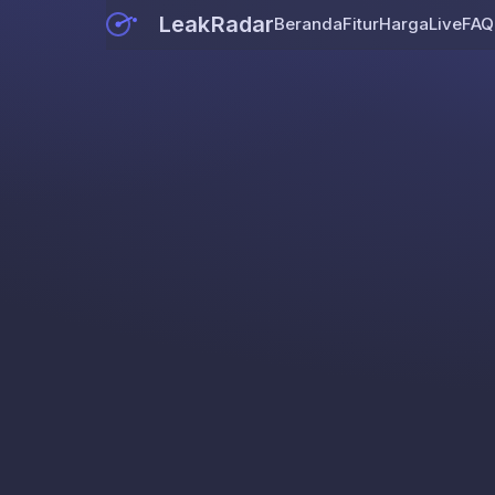
LeakRadar
Beranda
Fitur
Harga
Live
FAQ