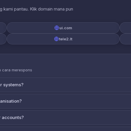
ng kami pantau. Klik domain mana pun
ui.com
tele2.lt
an cara merespons
ur systems?
ganisation?
 accounts?