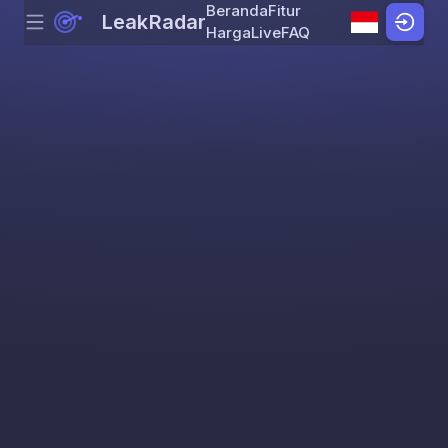
Beranda
Fitur
LeakRadar
Menu
Skip to content
Harga
Live
FAQ