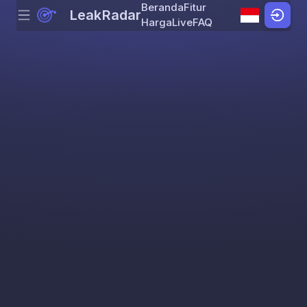
Beranda
Fitur
LeakRadar
Menu
Skip to content
Harga
Live
FAQ