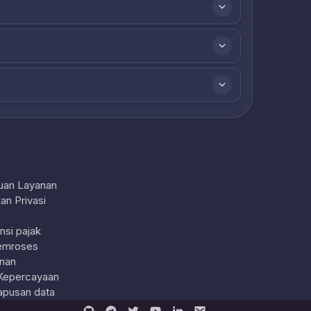
uan Layanan
an Privasi
nsi pajak
emroses
nan
Kepercayaan
pusan data