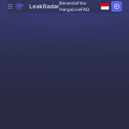
Beranda
Fitur
LeakRadar
Menu
Skip to content
Harga
Live
FAQ