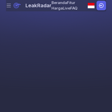
Beranda
Fitur
LeakRadar
Menu
Skip to content
Harga
Live
FAQ