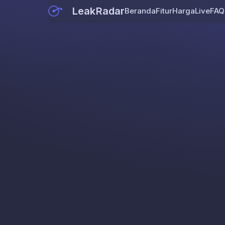
LeakRadar
Beranda
Fitur
Harga
Live
FAQ