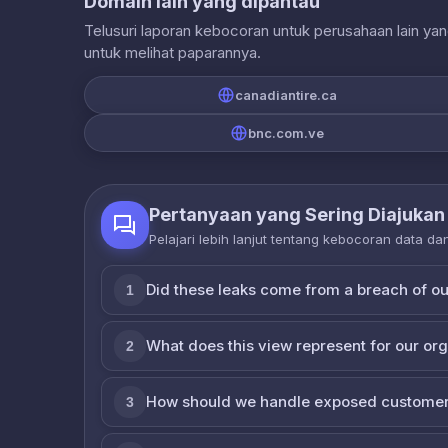
Domain lain yang dipantau
Telusuri laporan kebocoran untuk perusahaan lain ya
untuk melihat paparannya.
canadiantire.ca
bnc.com.ve
Pertanyaan yang Sering Diajukan
Pelajari lebih lanjut tentang kebocoran data d
Did these leaks come from a breach of o
1
What does this view represent for our or
2
How should we handle exposed customer
3