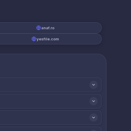
anaf.ro
yesfile.com