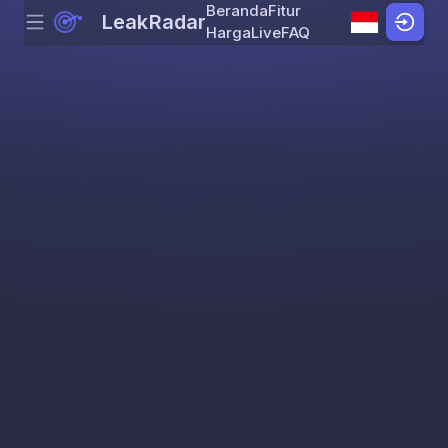
Beranda
Fitur
LeakRadar
Menu
Skip to content
Harga
Live
FAQ