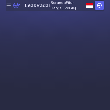
Beranda
Fitur
LeakRadar
Menu
Skip to content
Harga
Live
FAQ