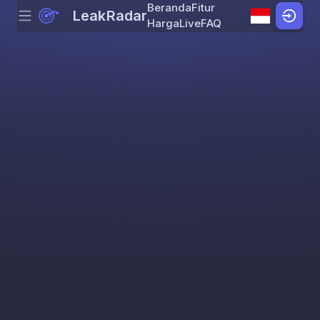
Beranda
Fitur
LeakRadar
Menu
Skip to content
Harga
Live
FAQ