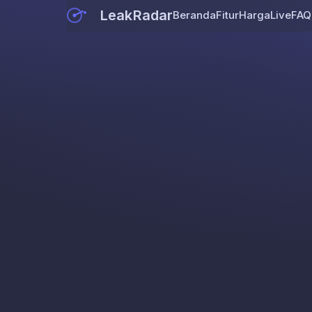
LeakRadar
Beranda
Fitur
Harga
Live
FAQ