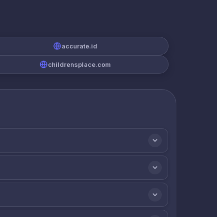
accurate.id
childrensplace.com