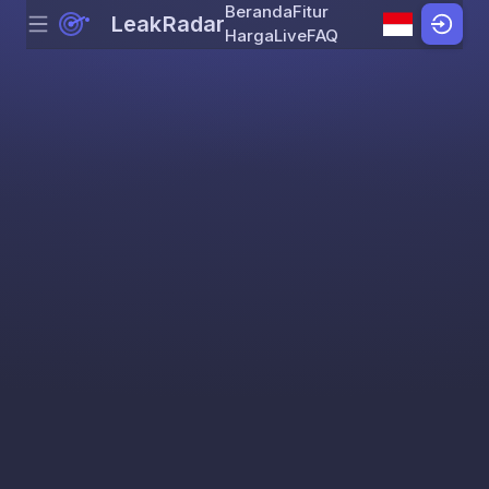
Beranda
Fitur
LeakRadar
Menu
Skip to content
Harga
Live
FAQ