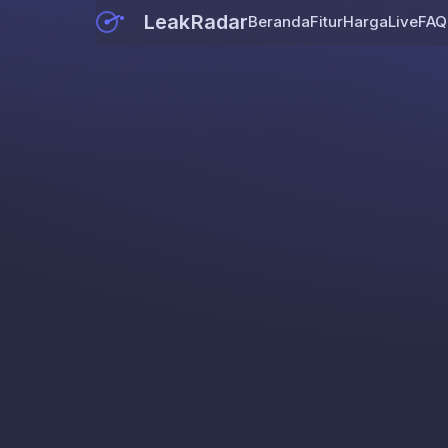
LeakRadar
Beranda
Fitur
Harga
Live
FAQ