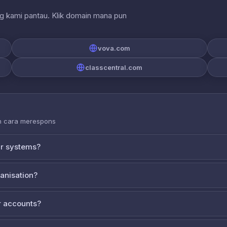
ng kami pantau. Klik domain mana pun
vova.com
classcentral.com
an cara merespons
ur systems?
ganisation?
 accounts?