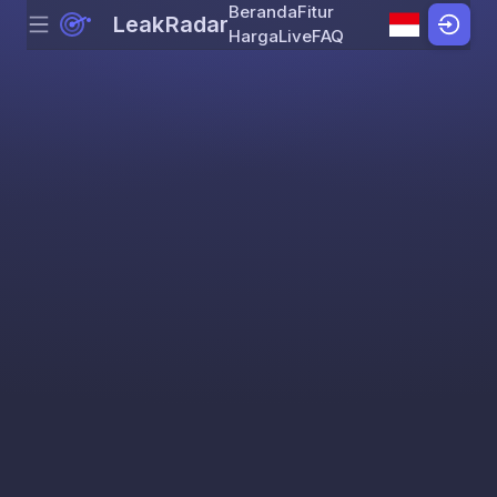
Beranda
Fitur
LeakRadar
Menu
Skip to content
Harga
Live
FAQ