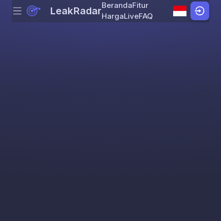
Beranda
Fitur
LeakRadar
Menu
Skip to content
Harga
Live
FAQ