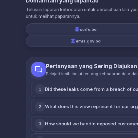
Domain lain yang dipantau
Telusuri laporan kebocoran untuk perusahaan lain ya
untuk melihat paparannya.
surfe.be
emis.gov.bd
Pertanyaan yang Sering Diajukan
Pelajari lebih lanjut tentang kebocoran data d
Did these leaks come from a breach of o
1
What does this view represent for our or
2
How should we handle exposed customer
3