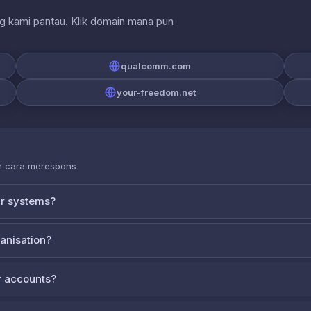
ng kami pantau. Klik domain mana pun
qualcomm.com
your-freedom.net
an cara merespons
ur systems?
ganisation?
 accounts?