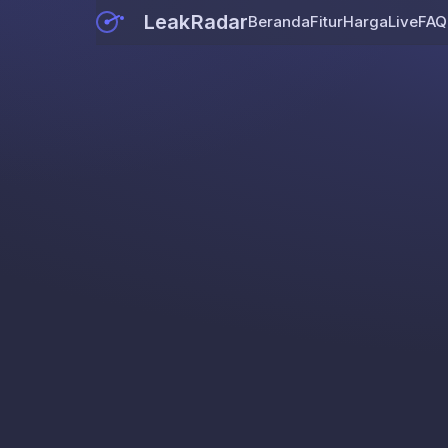
LeakRadar
Beranda
Fitur
Harga
Live
FAQ