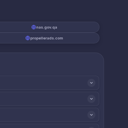
nas.gov.qa
propellerads.com