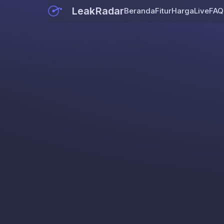
LeakRadar
Beranda
Fitur
Harga
Live
FAQ