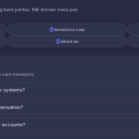
ng kami pantau. Klik domain mana pun
hivemicro.com
ekool.eu
an cara merespons
ur systems?
ganisation?
 accounts?