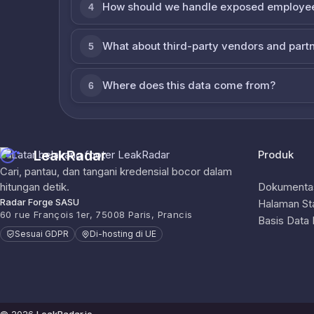
How should we handle exposed employe
4
What about third-party vendors and part
5
Where does this data come from?
6
LeakRadar
Produk
Cari, pantau, dan tangani kredensial bocor dalam
hitungan detik.
Dokumentas
Radar Forge SASU
Halaman St
60 rue François 1er, 75008 Paris, Prancis
Basis Data
Sesuai GDPR
Di-hosting di UE
© 2026
LeakRadar.io