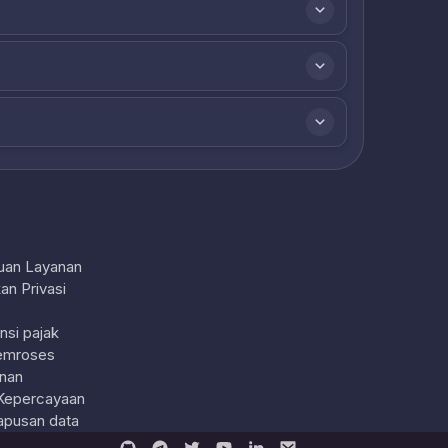
uan Layanan
an Privasi
nsi pajak
emroses
nan
Kepercayaan
pusan data