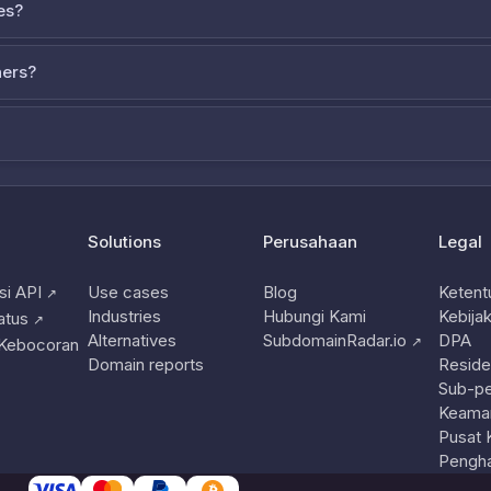
es?
ners?
Solutions
Perusahaan
Legal
i API
Use cases
Blog
Ketent
↗
Industries
Hubungi Kami
Kebijak
atus
↗
Alternatives
SubdomainRadar.io
DPA
↗
 Kebocoran
Domain reports
Reside
Sub-p
Keama
Pusat 
Pengha