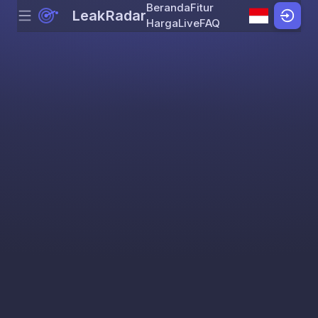
Beranda
Fitur
LeakRadar
Menu
Skip to content
Harga
Live
FAQ