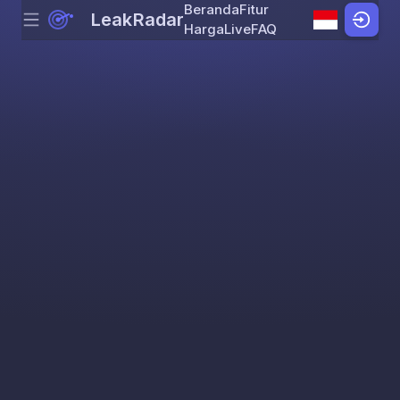
Beranda
Fitur
LeakRadar
Menu
Skip to content
Harga
Live
FAQ